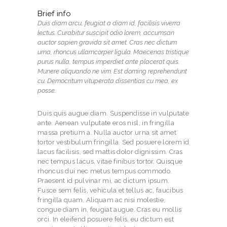
Brief info
Duis diam arcu, feugiat a diam id, facilisis viverra
lectus. Curabitur suscipit odio lorem, accumsan
auctor sapien gravida sit amet. Cras nec dictum
urna, rhoncus ullamcorper ligula. Maecenas tristique
purus nulla, tempus imperdiet ante placerat quis.
Munere aliquando ne vim. Est doming reprehendunt
cu. Democritum vituperata dissentias cu mea, ex
posse.
Duis quis augue diam. Suspendisse in vulputate
ante. Aenean vulputate eros nisl, in fringilla
massa pretium a. Nulla auctor urna sit amet
tortor vestibulum fringilla. Sed posuere lorem id
lacus facilisis, sed mattis dolor dignissim. Cras
nec tempus lacus, vitae finibus tortor. Quisque
rhoncus dui nec metus tempus commodo.
Praesent id pulvinar mi, ac dictum ipsum.
Fusce sem felis, vehicula et tellus ac, faucibus
fringilla quam. Aliquam ac nisi molestie,
congue diam in, feugiat augue. Cras eu mollis
orci. In eleifend posuere felis, eu dictum est