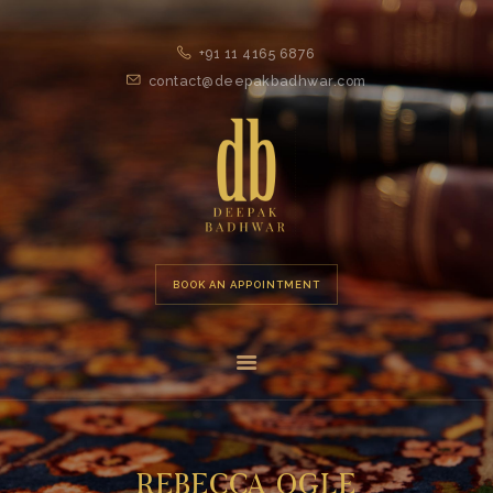
ABOUT
+91 11 4165 6876
COLLECTION
contact@deepakbadhwar.com
MEDIA
COUTURESCAPE
CONTACT
BOOK AN APPOINTMENT
REBECCA OGLE